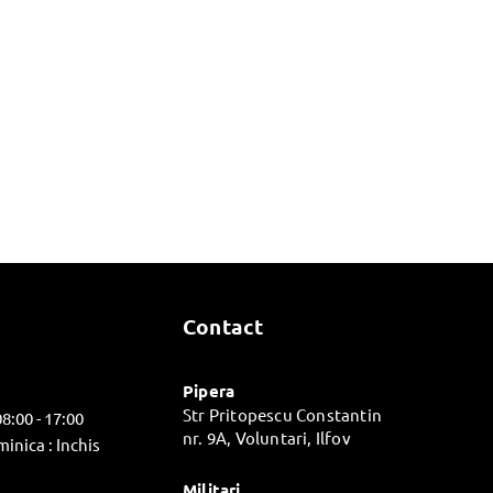
Contact
Pipera
Str Pritopescu Constantin
08:00 - 17:00
nr. 9A, Voluntari, Ilfov
inica : Inchis
Militari