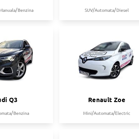
/
/
/
Manuala
Benzina
SUV
Automata
Diesel
udi Q3
Renault Zoe
/
/
/
omata
Benzina
Mini
Automata
Electric