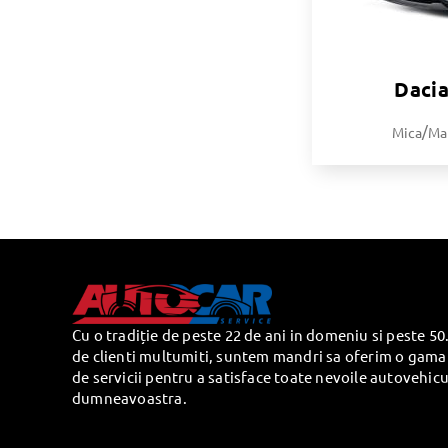
Daci
/
Mica
Ma
Cu o tradiție de peste 22 de ani in domeniu si peste 50
de clienti multumiti, suntem mandri sa oferim o gama
de servicii pentru a satisface toate nevoile autovehicu
dumneavoastra.