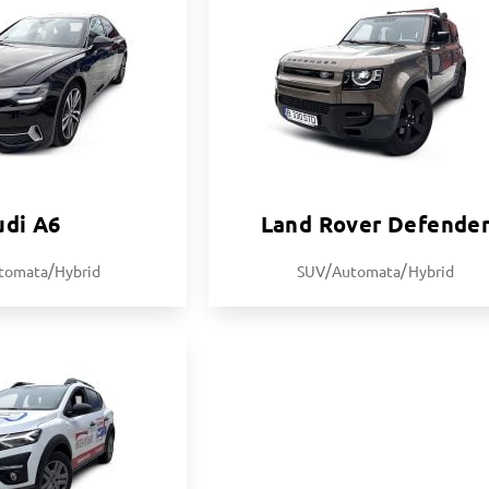
udi A6
Land Rover Defende
/
/
/
tomata
Hybrid
SUV
Automata
Hybrid