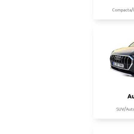
/
Compacta
A
/
SUV
Aut