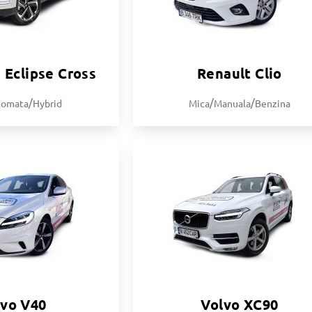
 Eclipse Cross
Renault Clio
/
/
/
tomata
Hybrid
Mica
Manuala
Benzina
lvo V40
Volvo XC90