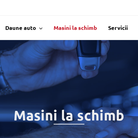
Daune auto
Masini la schimb
Servicii
Masini la schimb