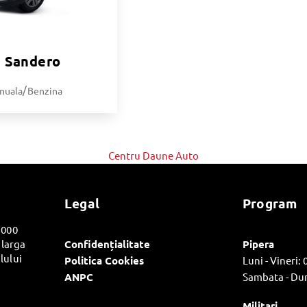
a Sandero
/
nuala
Benzina
Centru Daune Auto
Legal
Program
.000
Confidențialitate
Pipera
 larga
lului
Politica Cookies
Luni - Vineri: 
ANPC
Sambata - Dum
Militari