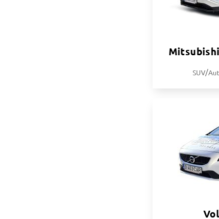
Mitsubishi
/
SUV
Au
Vo