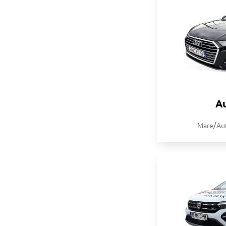
A
/
Mare
Au