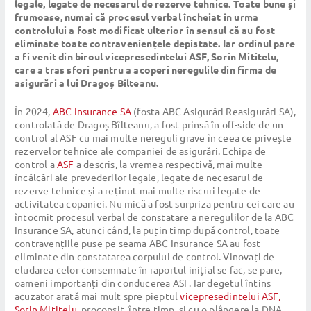
legale, legate de necesarul de rezerve tehnice. Toate bune și
frumoase, numai că procesul verbal încheiat în urma
controlului a fost modificat ulterior în sensul că au fost
eliminate toate contraveniențele depistate. Iar ordinul pare
a fi venit din biroul vicepresedintelui ASF, Sorin Mititelu,
care a tras sfori pentru a acoperi neregulile din firma de
asigurări a lui Dragoș Bîlteanu.
În 2024,
ABC Insurance SA
(fosta ABC Asigurări Reasigurări SA),
controlată de Dragoș Bîlteanu, a fost prinsă în off-side de un
control al ASF cu mai multe nereguli grave în ceea ce privește
rezervelor tehnice ale companiei de asigurări. Echipa de
control a
ASF
a descris, la vremea respectivă, mai multe
încălcări ale prevederilor legale, legate de necesarul de
rezerve tehnice și a reținut mai multe riscuri legate de
activitatea copaniei. Nu mică a fost surpriza pentru cei care au
întocmit procesul verbal de constatare a neregulilor de la ABC
Insurance SA, atunci când, la puțin timp după control, toate
contravențiile puse pe seama ABC Insurance SA au fost
eliminate din constatarea corpului de control. Vinovați de
eludarea celor consemnate în raportul inițial se fac, se pare,
oameni importanți din conducerea ASF. Iar degetul întins
acuzator arată mai mult spre pieptul
vicepresedintelui ASF,
Sorin Mititelu
, procopsit, între timp, și cu o plângere la DNA.