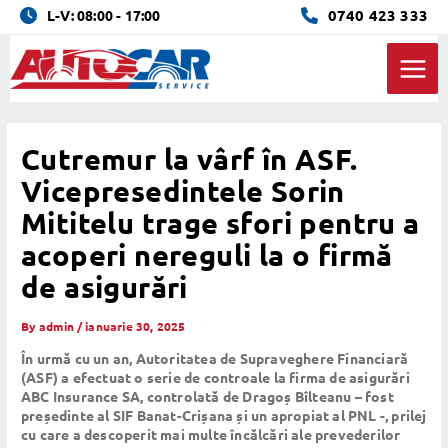
Skip
0740 423 333
L-V: 08:00 - 17:00
to
content
Main
Men
Cutremur la vârf în ASF.
Vicepresedintele Sorin
Mititelu trage sfori pentru a
acoperi nereguli la o firmă
de asigurări
By
admin
/
ianuarie 30, 2025
În urmă cu un an, Autoritatea de Supraveghere Financiară
(ASF) a efectuat o serie de controale la firma de asigurări
ABC Insurance SA, controlată de Dragoș Bîlteanu – fost
președinte al SIF Banat-Crișana și un apropiat al PNL -, prilej
cu care a descoperit mai multe încălcări ale prevederilor