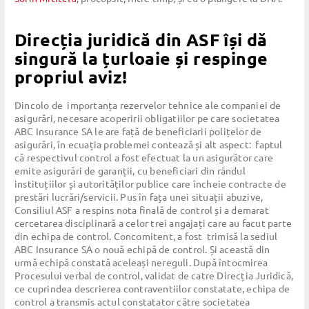
Direcția juridică din ASF își dă
singură la țurloaie și respinge
propriul aviz!
Dincolo de importanța rezervelor tehnice ale companiei de
asigurări, necesare acoperirii obligatiilor pe care societatea
ABC Insurance SA le are față de beneficiarii polițelor de
asigurări, în ecuația problemei contează și alt aspect: faptul
că respectivul control a fost efectuat la un asigurător care
emite asigurări de garanții, cu beneficiari din rândul
instituțiilor și autorităților publice care încheie contracte de
prestări lucrări/servicii. Pus în fața unei situații abuzive,
Consiliul ASF a respins nota finală de control și a demarat
cercetarea disciplinară a celor trei angajați care au facut parte
din echipa de control. Concomitent, a fost trimisă la sediul
ABC Insurance SA o nouă echipă de control. Și această din
urmă echipă constată aceleași nereguli. După întocmirea
Procesului verbal de control, validat de catre Direcția Juridică,
ce cuprindea descrierea contraventiilor constatate, echipa de
control a transmis actul constatator către societatea