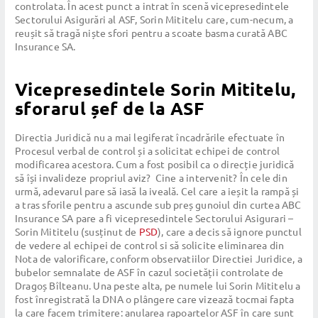
controlata. În acest punct a intrat în scenă vicepresedintele
Sectorului Asigurări al ASF, Sorin Mititelu care, cum-necum, a
reușit să tragă niște sfori pentru a scoate basma curată ABC
Insurance SA.
Vicepresedintele Sorin Mititelu,
sforarul șef de la ASF
Directia Juridică nu a mai legiferat încadrările efectuate în
Procesul verbal de control și a solicitat echipei de control
modificarea acestora. Cum a fost posibil ca o direcție juridică
să își invalideze propriul aviz? Cine a intervenit? În cele din
urmă, adevarul pare să iasă la iveală. Cel care a ieșit la rampă și
a tras sforile pentru a ascunde sub preș gunoiul din curtea ABC
Insurance SA pare a fi vicepresedintele Sectorului Asigurari –
Sorin Mititelu (susținut de
PSD
), care a decis să ignore punctul
de vedere al echipei de control si să solicite eliminarea din
Nota de valorificare, conform observatiilor Directiei Juridice, a
bubelor semnalate de ASF în cazul societății controlate de
Dragoș Bîlteanu. Una peste alta, pe numele lui Sorin Mititelu a
fost înregistrată la DNA o plângere care vizează tocmai fapta
la care facem trimitere: anularea rapoartelor ASF în care sunt