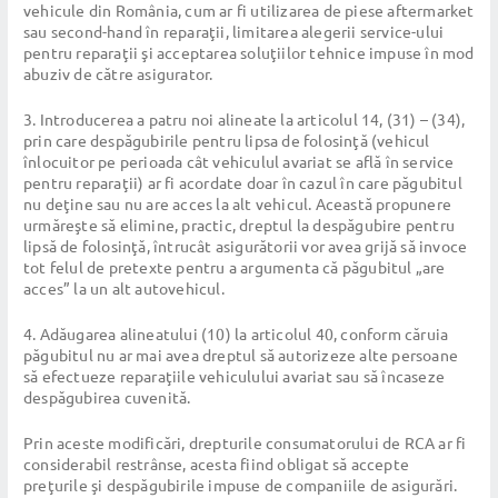
vehicule din România, cum ar fi utilizarea de piese aftermarket
sau second-hand în reparaţii, limitarea alegerii service-ului
pentru reparaţii şi acceptarea soluţiilor tehnice impuse în mod
abuziv de către asigurator.
3. Introducerea a patru noi alineate la articolul 14, (31) – (34),
prin care despăgubirile pentru lipsa de folosinţă (vehicul
înlocuitor pe perioada cât vehiculul avariat se află în service
pentru reparaţii) ar fi acordate doar în cazul în care păgubitul
nu deţine sau nu are acces la alt vehicul. Această propunere
urmăreşte să elimine, practic, dreptul la despăgubire pentru
lipsă de folosinţă, întrucât asigurătorii vor avea grijă să invoce
tot felul de pretexte pentru a argumenta că păgubitul „are
acces” la un alt autovehicul.
4. Adăugarea alineatului (10) la articolul 40, conform căruia
păgubitul nu ar mai avea dreptul să autorizeze alte persoane
să efectueze reparaţiile vehiculului avariat sau să încaseze
despăgubirea cuvenită.
Prin aceste modificări, drepturile consumatorului de RCA ar fi
considerabil restrânse, acesta fiind obligat să accepte
preţurile şi despăgubirile impuse de companiile de asigurări.