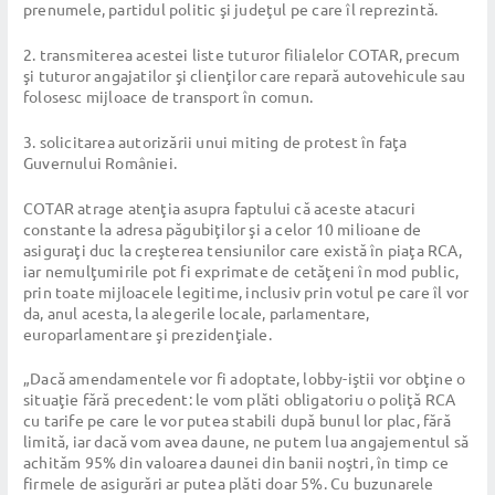
prenumele, partidul politic şi judeţul pe care îl reprezintă.
2. transmiterea acestei liste tuturor filialelor COTAR, precum
şi tuturor angajatilor şi clienţilor care repară autovehicule sau
folosesc mijloace de transport în comun.
3. solicitarea autorizării unui miting de protest în faţa
Guvernului României.
COTAR atrage atenţia asupra faptului că aceste atacuri
constante la adresa păgubiţilor şi a celor 10 milioane de
asiguraţi duc la creşterea tensiunilor care există în piaţa RCA,
iar nemulţumirile pot fi exprimate de cetăţeni în mod public,
prin toate mijloacele legitime, inclusiv prin votul pe care îl vor
da, anul acesta, la alegerile locale, parlamentare,
europarlamentare şi prezidenţiale.
„Dacă amendamentele vor fi adoptate, lobby-iştii vor obţine o
situaţie fără precedent: le vom plăti obligatoriu o poliţă RCA
cu tarife pe care le vor putea stabili după bunul lor plac, fără
limită, iar dacă vom avea daune, ne putem lua angajementul să
achităm 95% din valoarea daunei din banii noştri, în timp ce
firmele de asigurări ar putea plăti doar 5%. Cu buzunarele