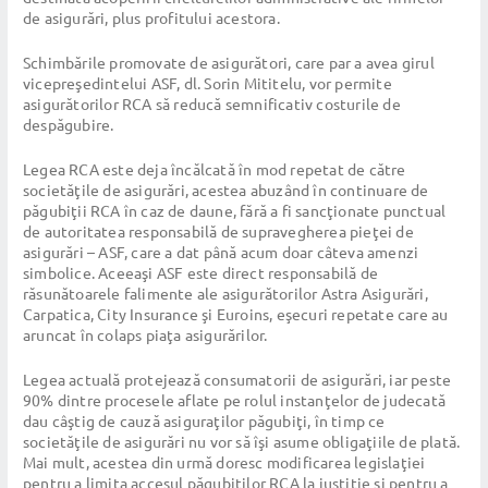
de asigurări, plus profitului acestora.
Schimbările promovate de asigurători, care par a avea girul
vicepreşedintelui ASF, dl. Sorin Mititelu, vor permite
asigurătorilor RCA să reducă semnificativ costurile de
despăgubire.
Legea RCA este deja încălcată în mod repetat de către
societăţile de asigurări, acestea abuzând în continuare de
păgubiţii RCA în caz de daune, fără a fi sancţionate punctual
de autoritatea responsabilă de supravegherea pieţei de
asigurări – ASF, care a dat până acum doar câteva amenzi
simbolice. Aceeaşi ASF este direct responsabilă de
răsunătoarele falimente ale asigurătorilor Astra Asigurări,
Carpatica, City Insurance şi Euroins, eşecuri repetate care au
aruncat în colaps piaţa asigurărilor.
Legea actuală protejează consumatorii de asigurări, iar peste
90% dintre procesele aflate pe rolul instanţelor de judecată
dau câştig de cauză asiguraţilor păgubiţi, în timp ce
societăţile de asigurări nu vor să îşi asume obligaţiile de plată.
Mai mult, acestea din urmă doresc modificarea legislaţiei
pentru a limita accesul păgubiţilor RCA la justiţie şi pentru a