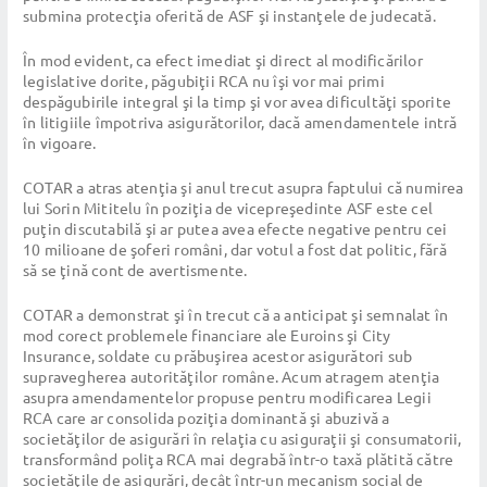
submina protecţia oferită de ASF şi instanţele de judecată.
În mod evident, ca efect imediat şi direct al modificărilor
legislative dorite, păgubiţii RCA nu îşi vor mai primi
despăgubirile integral şi la timp şi vor avea dificultăţi sporite
în litigiile împotriva asigurătorilor, dacă amendamentele intră
în vigoare.
COTAR a atras atenţia şi anul trecut asupra faptului că numirea
lui Sorin Mititelu în poziţia de vicepreşedinte ASF este cel
puţin discutabilă şi ar putea avea efecte negative pentru cei
10 milioane de şoferi români, dar votul a fost dat politic, fără
să se ţină cont de avertismente.
COTAR a demonstrat şi în trecut că a anticipat şi semnalat în
mod corect problemele financiare ale Euroins şi City
Insurance, soldate cu prăbuşirea acestor asigurători sub
supravegherea autorităţilor române. Acum atragem atenţia
asupra amendamentelor propuse pentru modificarea Legii
RCA care ar consolida poziţia dominantă şi abuzivă a
societăţilor de asigurări în relaţia cu asiguraţii şi consumatorii,
transformând poliţa RCA mai degrabă într-o taxă plătită către
societăţile de asigurări, decât într-un mecanism social de