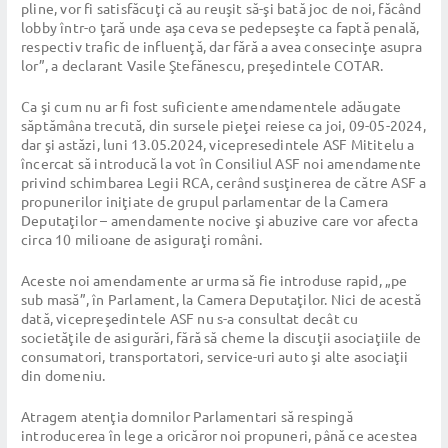
pline, vor fi satisfăcuţi că au reuşit să-şi bată joc de noi, făcând
lobby într-o ţară unde aşa ceva se pedepseşte ca faptă penală,
respectiv trafic de influenţă, dar fără a avea consecinţe asupra
lor”, a declarant Vasile Ştefănescu, preşedintele COTAR.
Ca şi cum nu ar fi fost suficiente amendamentele adăugate
săptămâna trecută, din sursele pieţei reiese ca joi, 09-05-2024,
dar şi astăzi, luni 13.05.2024, vicepresedintele ASF Mititelu a
încercat să introducă la vot în Consiliul ASF noi amendamente
privind schimbarea Legii RCA, cerând susţinerea de către ASF a
propunerilor iniţiate de grupul parlamentar de la Camera
Deputaţilor – amendamente nocive şi abuzive care vor afecta
circa 10 milioane de asiguraţi români.
Aceste noi amendamente ar urma să fie introduse rapid, „pe
sub masă”, în Parlament, la Camera Deputaţilor. Nici de acestă
dată, vicepreşedintele ASF nu s-a consultat decât cu
societăţile de asigurări, fără să cheme la discuţii asociaţiile de
consumatori, transportatori, service-uri auto şi alte asociaţii
din domeniu.
Atragem atenţia domnilor Parlamentari să respingă
introducerea în lege a oricăror noi propuneri, până ce acestea