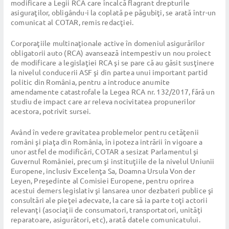
modificare a Legii RCA care încalcă flagrant drepturile
asiguraţilor, obligându-i la coplată pe păgubiţi, se arată într-un
comunicat al COTAR, remis redacţiei.
Corporaţiile multinaţionale active în domeniul asigurărilor
obligatorii auto (RCA) avansează intempestiv un nou proiect
de modificare a legislaţiei RCA şi se pare că au găsit susţinere
la nivelul conducerii ASF şi din partea unui important partid
politic din România, pentru a introduce anumite
amendamente catastrofale la Legea RCA nr. 132/2017, fără un
studiu de impact care ar releva nocivitatea propunerilor
acestora, potrivit sursei.
Având în vedere gravitatea problemelor pentru cetăţenii
români şi piaţa din România, în ipoteza intrării în vigoare a
unor astfel de modificări, COTAR a sesizat Parlamentul şi
Guvernul României, precum şi instituţiile de la nivelul Uniunii
Europene, inclusiv Excelenţa Sa, Doamna Ursula Von der
Leyen, Preşedinte al Comisiei Europene, pentru oprirea
acestui demers legislativ şi lansarea unor dezbateri publice şi
consultări ale pieţei adecvate, la care să ia parte toţi actorii
relevanţi (asociaţii de consumatori, transportatori, unităţi
reparatoare, asigurători, etc), arată datele comunicatului.