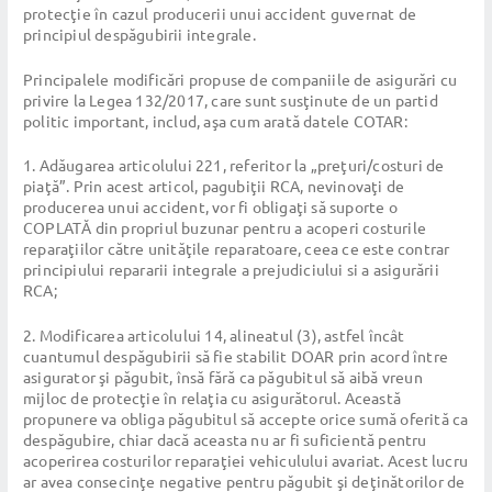
protecţie în cazul producerii unui accident guvernat de
principiul despăgubirii integrale.
Principalele modificări propuse de companiile de asigurări cu
privire la Legea 132/2017, care sunt susţinute de un partid
politic important, includ, aşa cum arată datele COTAR:
1. Adăugarea articolului 221, referitor la „preţuri/costuri de
piaţă”. Prin acest articol, pagubiţii RCA, nevinovaţi de
producerea unui accident, vor fi obligaţi să suporte o
COPLATĂ din propriul buzunar pentru a acoperi costurile
reparaţiilor către unităţile reparatoare, ceea ce este contrar
principiului repararii integrale a prejudiciului si a asigurării
RCA;
2. Modificarea articolului 14, alineatul (3), astfel încât
cuantumul despăgubirii să fie stabilit DOAR prin acord între
asigurator şi păgubit, însă fără ca păgubitul să aibă vreun
mijloc de protecţie în relaţia cu asigurătorul. Această
propunere va obliga păgubitul să accepte orice sumă oferită ca
despăgubire, chiar dacă aceasta nu ar fi suficientă pentru
acoperirea costurilor reparaţiei vehiculului avariat. Acest lucru
ar avea consecinţe negative pentru păgubit şi deţinătorilor de