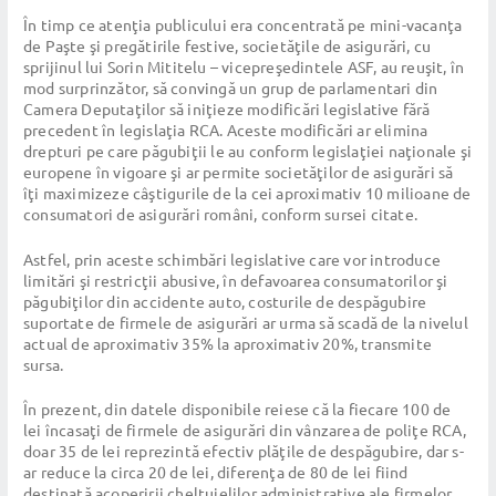
În timp ce atenţia publicului era concentrată pe mini-vacanţa
de Paşte şi pregătirile festive, societăţile de asigurări, cu
sprijinul lui Sorin Mititelu – vicepreşedintele ASF, au reuşit, în
mod surprinzător, să convingă un grup de parlamentari din
Camera Deputaţilor să iniţieze modificări legislative fără
precedent în legislaţia RCA. Aceste modificări ar elimina
drepturi pe care păgubiţii le au conform legislaţiei naţionale şi
europene în vigoare şi ar permite societăţilor de asigurări să
îţi maximizeze câştigurile de la cei aproximativ 10 milioane de
consumatori de asigurări români, conform sursei citate.
Astfel, prin aceste schimbări legislative care vor introduce
limitări şi restricţii abusive, în defavoarea consumatorilor şi
păgubiţilor din accidente auto, costurile de despăgubire
suportate de firmele de asigurări ar urma să scadă de la nivelul
actual de aproximativ 35% la aproximativ 20%, transmite
sursa.
În prezent, din datele disponibile reiese că la fiecare 100 de
lei încasaţi de firmele de asigurări din vânzarea de poliţe RCA,
doar 35 de lei reprezintă efectiv plăţile de despăgubire, dar s-
ar reduce la circa 20 de lei, diferenţa de 80 de lei fiind
destinată acoperirii cheltuielilor administrative ale firmelor