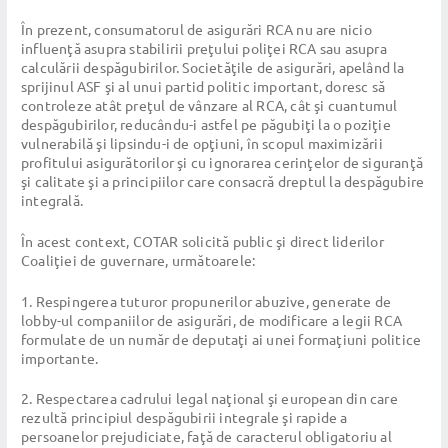
În prezent, consumatorul de asigurări RCA nu are nicio
influenţă asupra stabilirii preţului poliţei RCA sau asupra
calculării despăgubirilor. Societăţile de asigurări, apelând la
sprijinul ASF şi al unui partid politic important, doresc să
controleze atât preţul de vânzare al RCA, cât şi cuantumul
despăgubirilor, reducându-i astfel pe păgubiţi la o poziţie
vulnerabilă şi lipsindu-i de opţiuni, în scopul maximizării
profitului asigurătorilor şi cu ignorarea cerinţelor de siguranţă
şi calitate şi a principiilor care consacră dreptul la despăgubire
integrală.
În acest context, COTAR solicită public şi direct liderilor
Coaliţiei de guvernare, următoarele:
1. Respingerea tuturor propunerilor abuzive, generate de
lobby-ul companiilor de asigurări, de modificare a legii RCA
formulate de un număr de deputaţi ai unei formaţiuni politice
importante.
2. Respectarea cadrului legal naţional şi european din care
rezultă principiul despăgubirii integrale şi rapide a
persoanelor prejudiciate, faţă de caracterul obligatoriu al