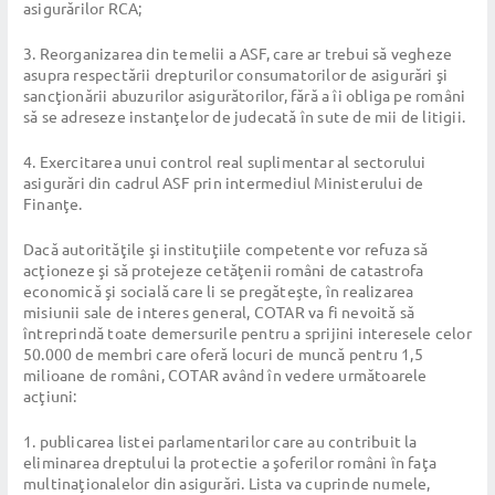
asigurărilor RCA;
3. Reorganizarea din temelii a ASF, care ar trebui să vegheze
asupra respectării drepturilor consumatorilor de asigurări şi
sancţionării abuzurilor asigurătorilor, fără a îi obliga pe români
să se adreseze instanţelor de judecată în sute de mii de litigii.
4. Exercitarea unui control real suplimentar al sectorului
asigurări din cadrul ASF prin intermediul Ministerului de
Finanţe.
Dacă autorităţile şi instituţiile competente vor refuza să
acţioneze şi să protejeze cetăţenii români de catastrofa
economică şi socială care li se pregăteşte, în realizarea
misiunii sale de interes general, COTAR va fi nevoită să
întreprindă toate demersurile pentru a sprijini interesele celor
50.000 de membri care oferă locuri de muncă pentru 1,5
milioane de români, COTAR având în vedere următoarele
acţiuni:
1. publicarea listei parlamentarilor care au contribuit la
eliminarea dreptului la protectie a şoferilor români în faţa
multinaţionalelor din asigurări. Lista va cuprinde numele,