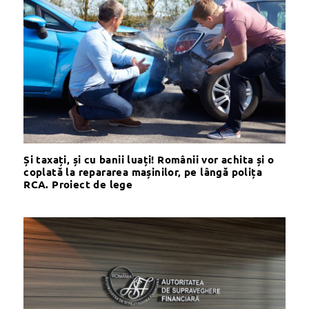
Și taxați, și cu banii luați! Românii vor achita și o
coplată la repararea mașinilor, pe lângă polița
RCA. Proiect de lege