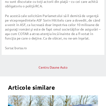
nu sunt discutate cu toţi actorii din piaţă – cu cei care achită
obligatoriu o poliţă RCA.
Pe acestă cale solicităm Parlametului să îl demită de urgenţă
pe vicepreşedintele ASF Sorin Mititelu care a dovedit, de când
a venit în ASF, ca lucrează doar împotriva celor 10 milioane de
asiguraţi români şi este de fapt omul societăţilor de asigurări –
aşa cum COTAR a atras atenţia încă înainte de a fi votat în
funcţia pe care o deţine. Ca de obicei, nu ne-am înşelat.
Sursa: bursa.ro
Post
navigation
Centru Daune Auto
Articole similare