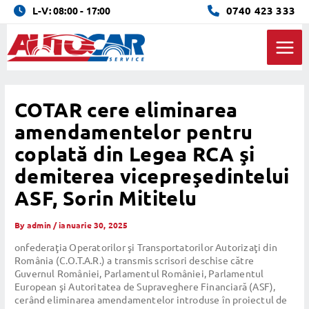
Skip
0740 423 333
L-V: 08:00 - 17:00
to
content
Main
Men
COTAR cere eliminarea
amendamentelor pentru
coplată din Legea RCA şi
demiterea vicepreşedintelui
ASF, Sorin Mititelu
By
admin
/
ianuarie 30, 2025
onfederaţia Operatorilor şi Transportatorilor Autorizaţi din
România (C.O.T.A.R.) a transmis scrisori deschise către
Guvernul României, Parlamentul României, Parlamentul
European şi Autoritatea de Supraveghere Financiară (ASF),
cerând eliminarea amendamentelor introduse în proiectul de